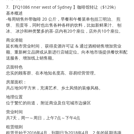
7. 【FQ1086 nner west of Sydney 】咖啡馆转让（$129k）
基本概述
-每周销售外带咖啡 20 公斤，早餐和午餐菜单包括三明治、 煎
饼、 煎蛋等，同时也出售各种各样的饮料，比如新鲜果汁、 刨
冰、 冰沙和种类繁多的茶-店内有20个座位，店外共10个座位。
商业潜能
延长晚市营业时间 、获得卖酒许可证 & 通过酒精销售增加营业
额、重新树立品牌或从新进行店铺定位。向本地市场提供餐饮和配
送服务、增加线上销售额。
店面特色
忠实的顾客群、在本地知名度高、容易经营管理。
房屋面积：
共占地90平方米，充满艺术、乡土风情的装修风格。
地理位置
位于繁忙的街道， 附近商业及住宅城市边缘区
营业时间
共7天，周一～周日，上午7点～下午4点
租赁细则
租赁开始于2016年4月，到期日为2018年4月、2 年的延期选项、