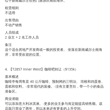
位于新南威尔士在热门旅游区南部海岸。
租赁细则
不适用
出售理由
不动产销售
人员组成
2 业主 + 2 名工作人员
备注
这个适合房地产开发商或一般的投资者。 坐落在新南威尔士南海
岸，非常受欢迎的位置。
4. 【T2857 Inner West】咖啡吧转让（$135k）
基本概述
咖啡亭每周售卖 40 公斤咖啡、预制烤的三明治、 培根和鸡蛋卷、
蛋糕和饮料。-非常现代的装修。-没有主要烹饪，带一个小的食品
准备区。
商业潜能
可以添加意大利冰淇淋。-更多的业主参与肯定能提高销售额。该
店面只营业了两年，所以未来还有更多的上升空间。