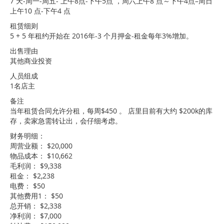
7 天-周一-周五- 上午8点-下午5点 ，周六上午8 点～下午4点–周日
上午10 点-下午4 点
租赁细则
5 + 5 年租约开始在 2016年-3 个月押金-租金每年3%增加。
出售理由
其他商业投资
人员组成
1名店主
备注
当年租赁合同允许分租，每周$450 。 店里目前有大约 $200k的库
存，卖家急需转让出，会仔细考虑。
财务明细：
周营业额： $20,000
物品成本： $10,662
毛利润： $9,338
租金： $2,238
电费： $50
其他费用1： $50
总开销： $2,338
净利润： $7,000