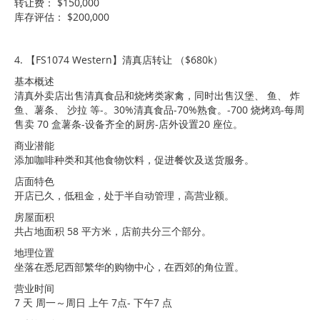
转让费： $150,000
库存评估： $200,000
4.
【FS1074 Western】清真店转让 （$680k）
基本概述
清真外卖店出售清真食品和烧烤类家禽，同时出售汉堡、 鱼、 炸
鱼、薯条、 沙拉 等-。30%清真食品-70%熟食。-700 烧烤鸡-每周
售卖 70 盒薯条-设备齐全的厨房-店外设置20 座位。
商业潜能
添加咖啡种类和其他食物饮料，促进餐饮及送货服务。
店面特色
开店已久，低租金，处于半自动管理，高营业额。
房屋面积
共占地面积 58 平方米，店前共分三个部分。
地理位置
坐落在悉尼西部繁华的购物中心，在西郊的角位置。
营业时间
7 天 周一～周日 上午 7点- 下午7 点