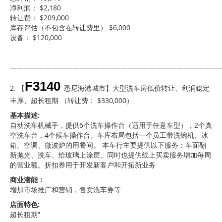
净利润： $2,180
转让费： $209,000
库存评估（不包含在转让费里） $6,000
设备： $120,000
——————————————————————————————
F3140
2. 【
悉尼海港城市】大型洗车房低价转让、利润稳定
丰厚、超长租期 （转让费： $330,000）
基本描述:
自动洗车机械手，提供6个洗车操作台（适用于任意车型），2个真
空洗车台，4个候车操作台。车库布局包括一个员工带洗碗机、冰
箱、空调、微波炉的用餐间。 本车行主要提供以下服务：车面翻
新抛光、洗车、给玻璃上涂层。同时也提供线上买卖服务增加每周
的营业额。折扣券用于开发新客户和开拓新业务
商业潜能：
增加市场推广和营销，售卖洗车券等
店面特色:
超长租期”