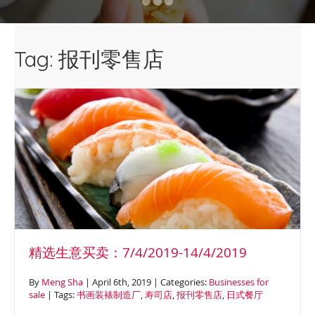
13/08/17 【GN1277F 低北岸 】咖
啡馆 （转让：$64,8万）
【FQ1092 悉尼东区】点心中餐馆
Tag: 报刊零售店
（转让：$30万） 【FN1079 东区
】咖啡外卖馆（转让： $25万）
【M1893 悉尼东区 】咖啡馆 （转
让：$13,8万) 【SM1410 内西区购
物中心】连锁咖啡店 (转让：9.9
[…]
精选生意买卖：7/4/2019-14/4/2019
By
Meng Sha
| April 6th, 2019 | Categories:
Businesses for
sale
| Tags:
书画装裱制造厂
,
寿司店
,
报刊零售店
,
日式餐厅