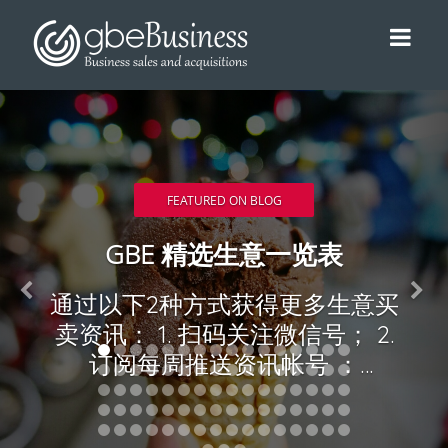
FEATURED ON BLOG
GBE 精选生意一览表
通过以下2种方式获得更多生意买
卖资讯： 1. 扫码关注微信号； 2.
订阅每周推送资讯帐号 ：
http://eepurl.com/cW7DEP 34.
精选生意买卖： 07/08/17 –