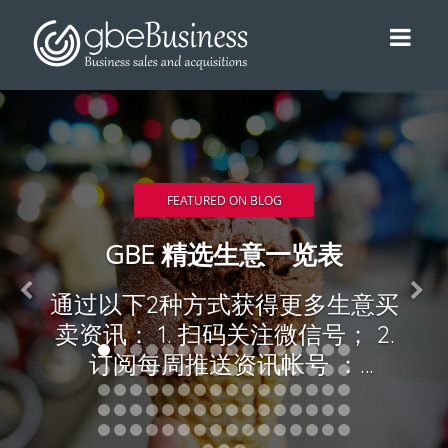
FEATURED ON BLOG
GBE 精选生意一览表
通过以下2种方式获得更多生意买
卖资讯： 1. 扫码关注微信号； 2.
订阅每周推送资讯帐号 ：
http://eepurl.com/cW7DEP 34.
精选生意买卖： 07/08/17 –