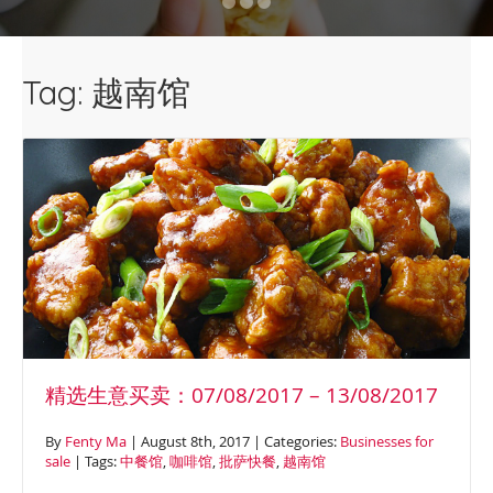
13/08/17 【GN1277F 低北岸 】咖
啡馆 （转让：$64,8万）
【FQ1092 悉尼东区】点心中餐馆
Tag: 越南馆
（转让：$30万） 【FN1079 东区
】咖啡外卖馆（转让： $25万）
【M1893 悉尼东区 】咖啡馆 （转
让：$13,8万) 【SM1410 内西区购
物中心】连锁咖啡店 (转让：9.9
[…]
精选生意买卖：07/08/2017 – 13/08/2017
By
Fenty Ma
| August 8th, 2017 | Categories:
Businesses for
sale
| Tags:
中餐馆
,
咖啡馆
,
批萨快餐
,
越南馆