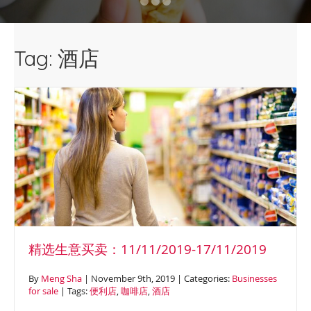
13/08/17 【GN1277F 低北岸 】咖
啡馆 （转让：$64,8万）
【FQ1092 悉尼东区】点心中餐馆
Tag: 酒店
（转让：$30万） 【FN1079 东区
】咖啡外卖馆（转让： $25万）
【M1893 悉尼东区 】咖啡馆 （转
让：$13,8万) 【SM1410 内西区购
物中心】连锁咖啡店 (转让：9.9
[…]
精选生意买卖：11/11/2019-17/11/2019
By
Meng Sha
| November 9th, 2019 | Categories:
Businesses
for sale
| Tags:
便利店
,
咖啡店
,
酒店