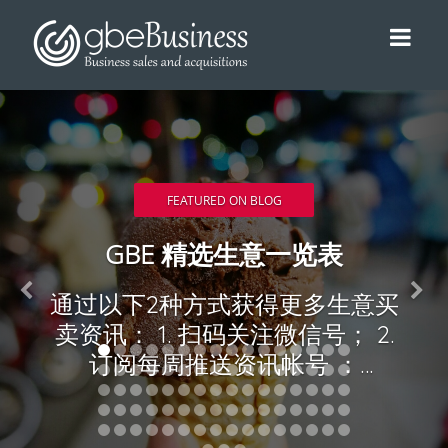
FEATURED ON BLOG
GBE 精选生意一览表
通过以下2种方式获得更多生意买
卖资讯： 1. 扫码关注微信号； 2.
订阅每周推送资讯帐号 ：
http://eepurl.com/cW7DEP 34.
精选生意买卖： 07/08/17 –