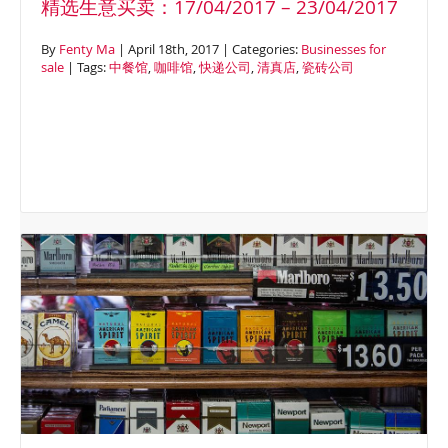
精选生意买卖：17/04/2017 – 23/04/2017
By
Fenty Ma
| April 18th, 2017 | Categories:
Businesses for
sale
| Tags:
中餐馆
,
咖啡馆
,
快递公司
,
清真店
,
瓷砖公司