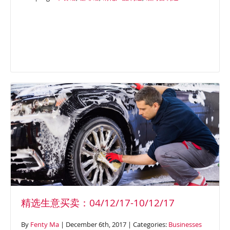
精选生意买卖：04/12/17-10/12/17
By
Fenty Ma
| December 6th, 2017 | Categories:
Businesses