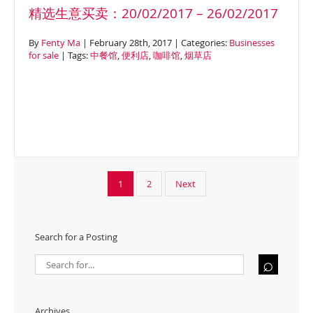
精选生意买卖：20/02/2017 – 26/02/2017
By
Fenty Ma
| February 28th, 2017 | Categories:
Businesses
for sale
| Tags:
中餐馆
,
便利店
,
咖啡馆
,
烟草店
1
2
Next
Search for a Posting
Archives