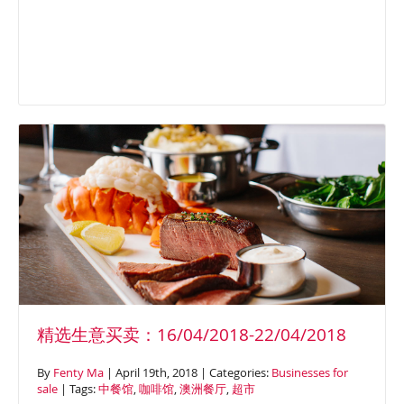
北开发区的主要购物中心。 营业
时间 一周营业7天，6:00am-
7:00pm 租赁情况 2020年九月到
期的5年租赁合同，房租每年增长
4%，需要交纳3个月的保证金，可
以和经理谈论制定新的5年租赁合
同。 出售理由 店主需要打理其他
生意 人员组成 2名店主+7~8名员
工 备注 租金包括所有支出，其他
费用包括1 -银行费用。2-市场运
输费，这是大型购物中心唯一的
独立超市，建议进行实地考察。
财务明细 周营业额： $80,000 物
精选生意买卖：16/04/2018-22/04/2018
品成本： $54,000 毛利润： […]
By
Fenty Ma
| April 19th, 2018 | Categories:
Businesses for
sale
| Tags:
中餐馆
,
咖啡馆
,
澳洲餐厅
,
超市