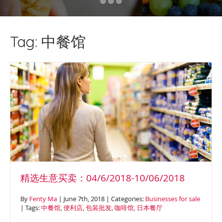
食品。每周的收入包括到中心餐
厅的外卖和定期订购的配送费，
每周平均利润率为32.5%。 商业潜
Tag: 中餐馆
能 建议可以建立网站促进销售，
增加送货上门服务。提高熟食产
品的销售，增加亚洲杂货销售，
因为亚洲人口在开发区数量逐渐
增长。 店面特色 良好的地理位置
在开发区，良好的业务，装修精
制，该店铺有很大的潜力，价格
合理公道。 房屋面积 现代设计风
格，大型宽敞超市与面积约650平
精选生意买卖：04/6/2018-10/06/2018
方米，包括2间凉爽的房间，2间
储藏室，1间工作室和1间办公室。
By
Fenty Ma
| June 7th, 2018 | Categories:
Businesses for sale
地理位置 地理位置优越，位于西
| Tags:
中餐馆
,
便利店
,
包装批发
,
咖啡馆
,
日本餐厅